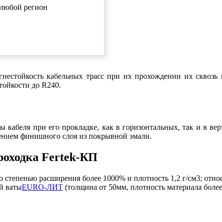
в любой регион
тойкость кабельных трасс при их прохождении их сквозь пр
тойкости до R240.
беля при его прокладке, как в горизонтальных, так и в вер
ением финишного слоя из покрывной эмали.
оходка Fertek-КП
о степенью расширения более 1000% и плотность 1,2 г/см3; относ
й ваты
EURO-ЛИТ
(толщина от 50мм, плотность материала более