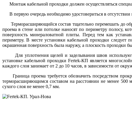
Монтаж кабельной проходки должен осуществляться специаль
В первую очередь необходимо удостовериться в отсутствии по
Терморасширяющийся состав тщательно перемешать до образ
проема в стене или потолке наносят по периметру полосу, 
поверхность минераловатной плиты. Перед тем как устанав
периметру. В месте установки кабельной проходки следует
окрашенная поверхность была наружу, а плоскость проходки бы
Для уплотнения щелей и заделывания швов используют из
установке кабельной проходки Fertek-КП является многосло
каждого слоя занимает от 2 до 10 часов, в зависимости от ок
Граница проема требуется обозначить посредством прокра
терморасширяющимся составом на расстоянии не менее 500 
сухого слоя не менее 0,7 мм.