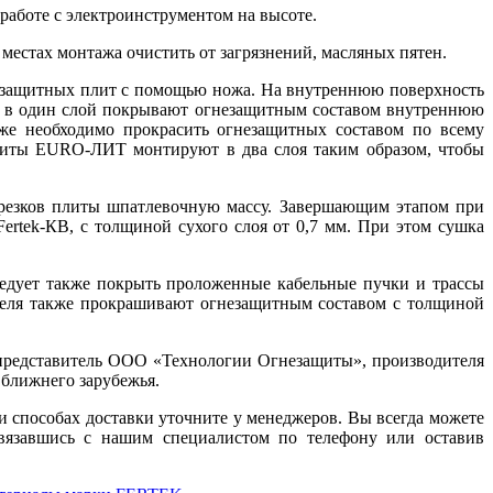
аботе с электроинструментом на высоте.
естах монтажа очистить от загрязнений, масляных пятен.
езащитных плит с помощью ножа. На внутреннюю поверхность
но в один слой покрывают огнезащитным составом внутреннюю
кже необходимо прокрасить огнезащитных составом по всему
Плиты EURO-ЛИТ монтируют в два слоя таким образом, чтобы
езков плиты шпатлевочную массу. Завершающим этапом при
rtek-КВ, с толщиной сухого слоя от 0,7 мм. При этом сушка
дует также покрыть проложенные кабельные пучки и трассы
беля также прокрашивают огнезащитным составом с толщиной
дставитель ООО «Технологии Огнезащиты», производителя
х ближнего зарубежья.
особах доставки уточните у менеджеров. Вы всегда можете
связавшись с нашим специалистом по телефону или оставив