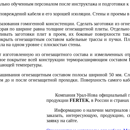
но обученным персоналом после инструктажа и подготовки к р
вреждений кабеля и его хорошей изоляции. Стены и проемы в м
ования гомогенной консистенции. Сделать заготовки из огн
которая по ширине равна толщине огнезащитной плиты. Отдель
ливать заготовки плит в проем, их боковые поверхности та
 покрыть огнезащитным составом кабельные трассы и пучки. 
ла на одном уровне с плоскостью стены.
готовленную из огнезащитного состава и измельченных отр
йное покрытие всей конструкции терморасширяющим составом Fe
ружающей температуры.
шивания огнезащитным составом полосы шириной 50 мм. Сле
мм до и после огнезащитной проходки. Поверхность самого ка
Компания Урал-Нова официальный пре
продукции
FERTEK
, в России и страна
Информацию о наличии материалов и сп
заказать, интересующую, продукцию, 
заявку на сайте.