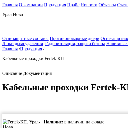
Главная
О компании
Продукция
Прайс
Новости
Объекты
Стат
Урал Нова
Огнезащитные составы
Противопожарные двери
Огнезащитная
Люки дымоудаления
Гидроизоляция, защита бетона
Наливные
Главная
/
Продукция
/
Кабельные проходки Fertek-КП
Описание
Документация
Кабельные проходки Fertek-
Наличие:
в наличии на складе