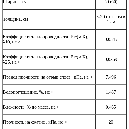
Ширина, см
50 (60)
3-20 с шагом в
Толщина, см
1 см
Коэффициент теплопроводности, Вт/(м К),
0,0345
λ10, не >
Коэффициент теплопроводности, Вт/(м К),
0,0369
λ25, не >
Предел прочности на отрыв слоев, кПа, не <
7,496
Водопоглощение, %, не >
1,487
Влажность, % по массе, не >
0,465
Прочность на сжатие , кПа, не <
20