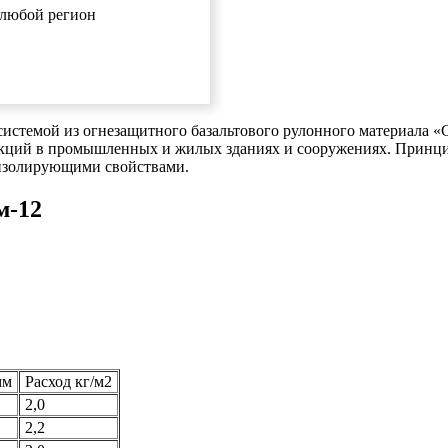
в любой регион
системой из огнезащитного базальтового рулонного материала 
укций в промышленных и жилых зданиях и сооружениях. Принци
оизолирующими свойствами.
м-12
мм
Расход кг/м2
2,0
2,2