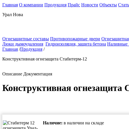
Главная
О компании
Продукция
Прайс
Новости
Объекты
Стат
Урал Нова
Огнезащитные составы
Противопожарные двери
Огнезащитная
Люки дымоудаления
Гидроизоляция, защита бетона
Наливные
Главная
/
Продукция
/
Конструктивная огнезащита Стабитерм-12
Описание
Документация
Конструктивная огнезащита 
Наличие:
в наличии на складе