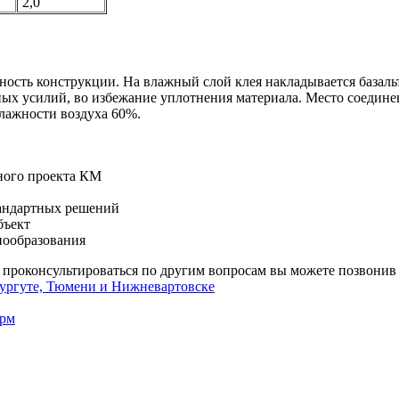
2,0
сть конструкции. На влажный слой клея накладывается базаль
ных усилий, во избежание уплотнения материала. Место соедин
влажности воздуха 60%.
тного проекта КМ
тандартных решений
бъект
нообразования
проконсультироваться по другим вопросам вы можете позвонив
Сургуте, Тюмени и Нижневартовске
ерм