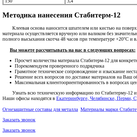
150
3,4
Методика нанесения Стабитерм-12
Клеевая основа наносится шпателем или кистью на поверхно
материала осуществляется вручную или валиком без значитель
полного высыхания скотча 48 часов при температуре +20°С и 
Вы можете рассчитывать на нас в следующих вопросах:
Просчет количества материала Стабитерм-12 для конкре
Порекомендуем проверенного подрядчика
Грамотное техническое сопровождение и изыскание нес
Решение всех вопросов по доставке материалов на Ваш о
Максимальная клиентоориентированность в вопросах це
Узнать всю техническую информацию по Стабитерму-12 и 
Наши офисы находятся в
Екатеринбурге, Челябинске, Перми, 
Огнезащитные составы для металла
Материалы марки Стабит
Заказать звонок
Заказать звонок