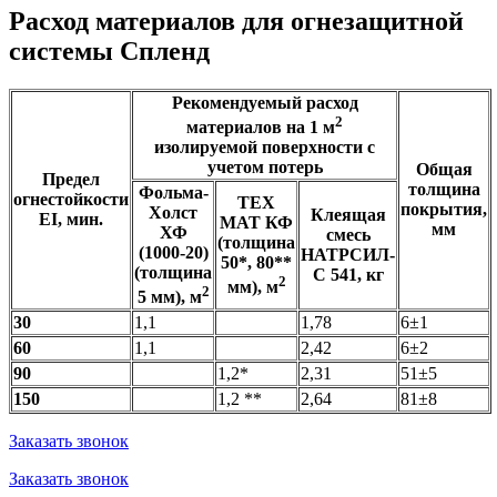
Расход материалов для огнезащитной
системы Спленд
Рекомендуемый расход
2
материалов на 1 м
изолируемой поверхности с
учетом потерь
Общая
Предел
толщина
Фольма-
огнестойкости
ТЕХ
покрытия,
Холст
Клеящая
EI, мин.
МАТ КФ
мм
ХФ
смесь
(толщина
(1000-20)
НАТРСИЛ-
50*, 80**
(толщина
С 541, кг
2
мм), м
2
5 мм), м
30
1,1
1,78
6±1
60
1,1
2,42
6±2
90
1,2*
2,31
51±5
150
1,2 **
2,64
81±8
Заказать звонок
Заказать звонок