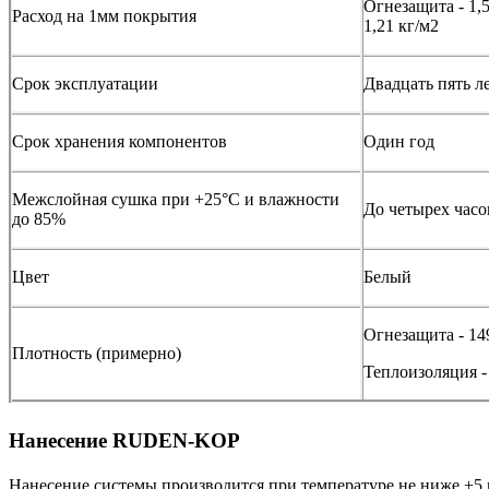
Огнезащита - 1,5
Расход на 1мм покрытия
1,21 кг/м2
Срок эксплуатации
Двадцать пять л
Срок хранения компонентов
Один год
Межслойная сушка при +25°С и влажности
До четырех часо
до 85%
Цвет
Белый
Огнезащита - 14
Плотность (примерно)
Теплоизоляция -
Нанесение RUDEN-KOP
Нанесение системы производится при температуре не ниже +5 и