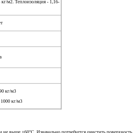
 кг/м2. Теплоизоляция - 1,16-
ет
в
90 кг/м3
 1000 кг/м3
 не выше +60°С. Изначально потребуется очистить поверхность о