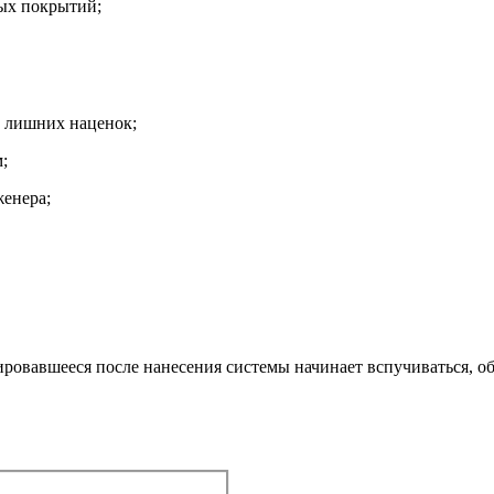
ых покрытий;
з лишних наценок;
;
женера;
ровавшееся после нанесения системы начинает вспучиваться, о