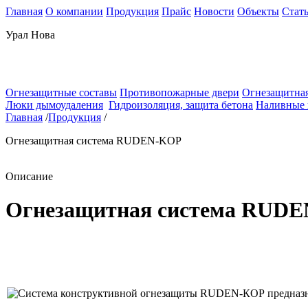
Главная
О компании
Продукция
Прайс
Новости
Объекты
Стат
Урал Нова
Огнезащитные составы
Противопожарные двери
Огнезащитная
Люки дымоудаления
Гидроизоляция, защита бетона
Наливные
Главная
/
Продукция
/
Огнезащитная система RUDEN-KOP
Описание
Огнезащитная система RUD