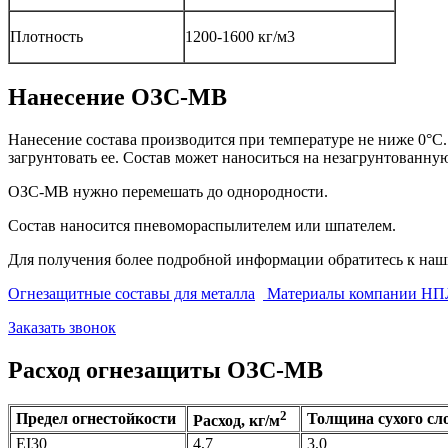
Плотность
1200-1600 кг/м3
Нанесение ОЗС-МВ
Нанесение состава производится при температуре не ниже 0°С. 
загрунтовать ее. Состав может наноситься на незагрунтованну
ОЗС-МВ нужно перемешать до однородности.
Состав наносится пневомораспылителем или шпателем.
Для получения более подробной информации обратитесь к на
Огнезащитные составы для металла
Материалы компании НП
Заказать звонок
Расход огнезащиты ОЗС-МВ
2
Предел огнестойкости
Толщина сухого сл
Расход, кг/м
EI30
4,7
3,0