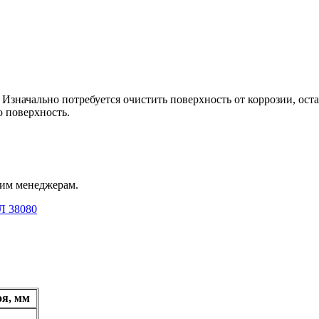
Изначально потребуется очистить поверхность от коррозии, оста
ю поверхность.
шим менеджерам.
Л 38080
оя, мм