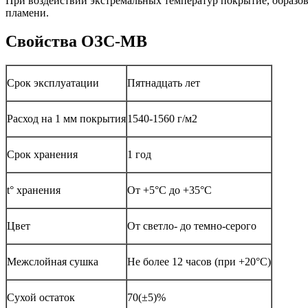
При воздействии экстремальных температур покрытие, образо
пламени.
Свойства ОЗС-МВ
Срок эксплуатации
Пятнадцать лет
Расход на 1 мм покрытия
1540-1560 г/м2
Срок хранения
1 год
t° хранения
От +5°С до +35°С
Цвет
От светло- до темно-серого
Межслойная сушка
Не более 12 часов (при +20°С)
Сухой остаток
70(±5)%