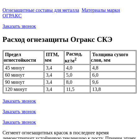
Огнезащитные составы для металла
Материалы марки
ОГРАКС
Заказать звонок
Расход огнезащиты Огракс СКЭ
Расход,
Предел
ПТМ,
Толщина сухого
2
огнестойкости
мм
слоя, мм
кг/м
45 минут
3,4
4,0
4,8
60 минут
3,4
5,0
6,0
90 минут
3,4
8,0
9,6
120 минут
3,4
11,5
13,8
Заказать звонок
Заказать звонок
Заказать звонок
Сегмент огнезащитных красок в последнее время
демонстрирует устойчивую тенденцию к росту. Причин этому