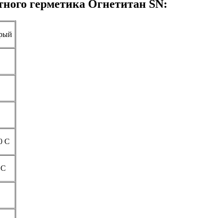
тного герметика Огнетитан SN:
ерый
70 С
0 C