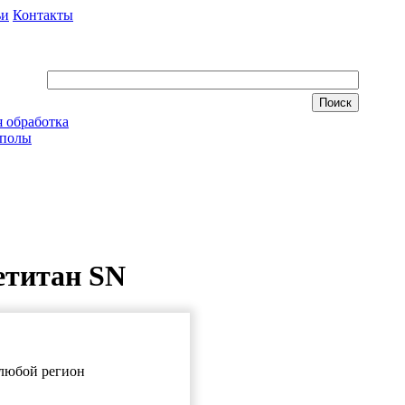
ьи
Контакты
 обработка
 полы
етитан SN
в любой регион