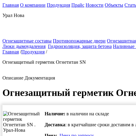
Главная
О компании
Продукция
Прайс
Новости
Объекты
Стат
Урал Нова
Огнезащитные составы
Противопожарные двери
Огнезащитная
Люки дымоудаления
Гидроизоляция, защита бетона
Наливные
Главная
/
Продукция
/
Огнезащитный герметик Огнетитан SN
Описание
Документация
Огнезащитный герметик Огн
Наличие:
в наличии на складе
Доставка
: в кратчайшие сроки доставим 
Цена:
Цена по запросу