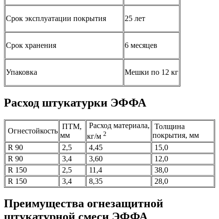
Срок эксплуатации покрытия
25 лет
Срок хранения
6 месяцев
Упаковка
Мешки по 12 кг
Расход штукатурки ЭФФА
Расход материала,
ПТМ,
Толщина
Огнестойкость
2
мм
покрытия, мм
кг/м
R 90
2,5
4,45
15,0
R 90
3,4
3,60
12,0
R 150
2,5
11,4
38,0
R 150
3,4
8,35
28,0
Преимущества огнезащитной
штукатурной смеси ЭФФА