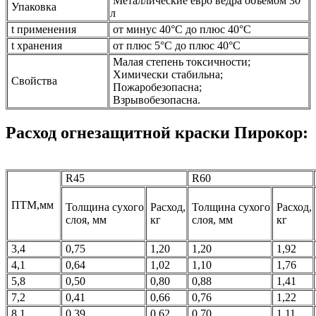
Металлические евро ведра объемом 30
Упаковка
л
t применения
от минус 40°С до плюс 40°С
t хранения
от плюс 5°С до плюс 40°С
Малая степень токсичности;
Химически стабильна;
Свойства
Пожаробезопасна;
Взрывобезопасна.
Расход огнезащитной краски Пирокор:
R45
R60
ПТМ,мм
Толщина сухого
Расход,
Толщина сухого
Расход,
слоя, мм
кг
слоя, мм
кг
3,4
0,75
1,20
1,20
1,92
4,1
0,64
1,02
1,10
1,76
5,8
0,50
0,80
0,88
1,41
7,2
0,41
0,66
0,76
1,22
8,1
0,39
0,62
0,70
1,11