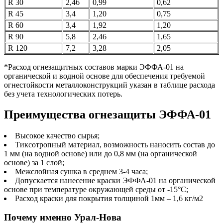
R 30
2,46
0,99
0,62
R 45
3,4
1,20
0,75
R 60
3,4
1,92
1,20
R 90
5,8
2,46
1,65
R 120
7,2
3,28
2,05
*Расход огнезащитных составов марки ЭФФА-01 на
органической и водной основе для обеспечения требуемой
огнестойкости металлоконструкций указан в таблице расхода
без учета технологических потерь.
Преимущества огнезащиты ЭФФА-01
Высокое качество сырья;
Тиксотропный материал, возможность наносить состав до
1 мм (на водной основе) или до 0,8 мм (на органической
основе) за 1 слой;
Межслойная сушка в среднем 3-4 часа;
Допускается нанесение краски ЭФФА-01 на органической
основе при температуре окружающей среды от -15°С;
Расход краски для покрытия толщиной 1мм – 1,6 кг/м2
Почему именно Урал-Нова