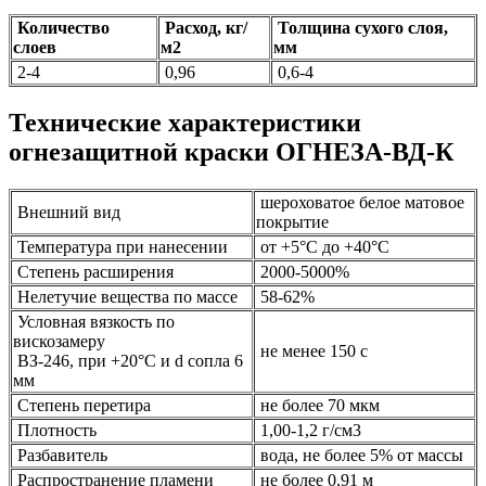
Количество
Расход, кг/
Толщина сухого слоя,
слоев
м2
мм
2-4
0,96
0,6-4
Технические характеристики
огнезащитной краски ОГНЕЗА-ВД-К
шероховатое белое матовое
Внешний вид
покрытие
Температура при нанесении
от +5°С до +40°С
Степень расширения
2000-5000%
Нелетучие вещества по массе
58-62%
Условная вязкость по
вискозамеру
не менее 150 с
ВЗ-246, при +20°С и d сопла 6
мм
Степень перетира
не более 70 мкм
Плотность
1,00-1,2 г/см3
Разбавитель
вода, не более 5% от массы
Распространение пламени
не более 0,91 м