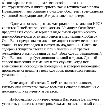
важно заранее спланировать все особенности как
конструктивного и инженерного, так и технического плана.
Правильное планирование в будущем обеспечит возможность
успешной эвакуации людей и уменьшению потерь.
Одним из огнезащитных материалов от компании КРОЗ
является ОгнеВент огнестойкостью 30 минут. ОгнеВент
представляет собой материал в виде смеси органического
пленкообразующего, антипиренов и специальных добавок.
ОгнеВент предназначен для огнезащиты систем вентиляции,
стальных воздуховодов и систем дымоудаления. Смесь не
содержит жидкого стекла и при нанесении не требует
межслойного армирования сеткой. Воздуховод, защищенный
ОгнеВентом не требует дополнительной отделки. Данный
способ нанесения незаменим в тех случаях, когда нет
возможности освободить помещение, в котором необходимо
произвести огнезащиту воздуховодов, производственных
установок и пр.
Огнезащитный состав ОгнеВент наносят валиком,
кистью или шпателем, также возможет способ напыления с
помощью штукатурных агрегатов.
Информацию об интересующем Вас товаре Вы можете
уточнить у наших менеджеров. Заказать огнезащитный состав