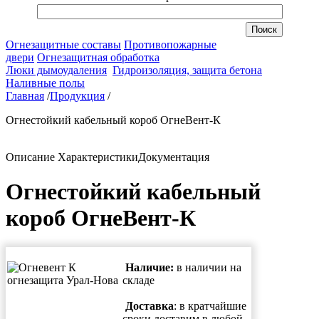
Огнезащитные составы
Противопожарные
двери
Огнезащитная обработка
Люки дымоудаления
Гидроизоляция, защита бетона
Наливные полы
Главная
/
Продукция
/
Огнестойкий кабельный короб ОгнеВент-К
Описание
Характеристики
Документация
Огнестойкий кабельный
короб ОгнеВент-К
Наличие:
в наличии на
складе
Доставка
: в кратчайшие
сроки доставим в любой