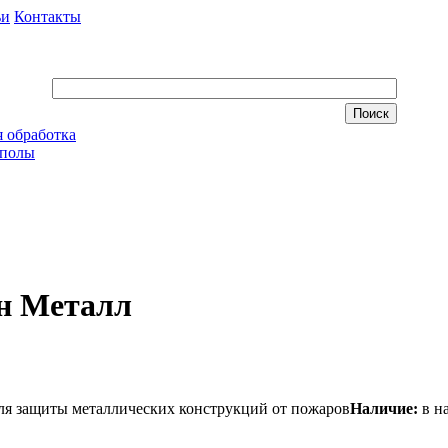
ьи
Контакты
 обработка
 полы
н Металл
Наличие:
в н