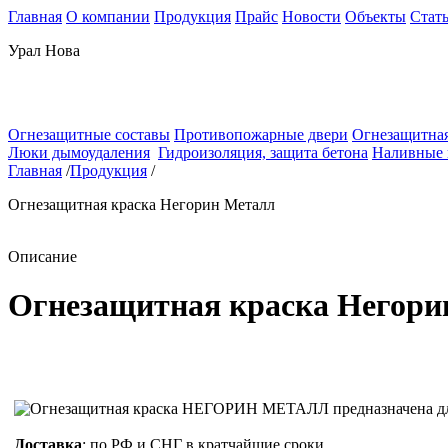
Главная
О компании
Продукция
Прайс
Новости
Объекты
Стат
Урал Нова
Огнезащитные составы
Противопожарные двери
Огнезащитная
Люки дымоудаления
Гидроизоляция, защита бетона
Наливные
Главная
/
Продукция
/
Огнезащитная краска Негорин Металл
Описание
Огнезащитная краска Негори
Доставка
: по РФ и СНГ в кратчайшие сроки