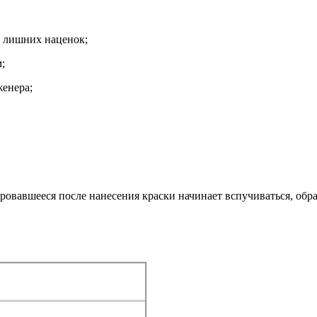
з лишних наценок;
;
женера;
овавшееся после нанесения краски начинает вспучиваться, обр