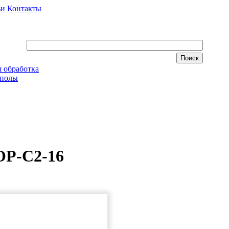
ьи
Контакты
 обработка
 полы
ОР-С2-16