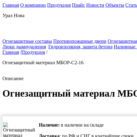
Главная
О компании
Продукция
Прайс
Новости
Объекты
Стат
Урал Нова
Огнезащитные составы
Противопожарные двери
Огнезащитная
Люки дымоудаления
Гидроизоляция, защита бетона
Наливные
Главная
/
Продукция
/
Огнезащитный материал МБОР-С2-16
Описание
Огнезащитный материал МБ
Наличие:
в наличии на складе
Доставка
: по РФ и СНГ в кратчайшие сроки