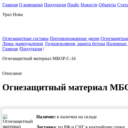
Главная
О компании
Продукция
Прайс
Новости
Объекты
Стат
Урал Нова
Огнезащитные составы
Противопожарные двери
Огнезащитная
Люки дымоудаления
Гидроизоляция, защита бетона
Наливные
Главная
/
Продукция
/
Огнезащитный материал МБОР-С-16
Описание
Огнезащитный материал МБ
Наличие:
в наличии на складе
Доставка
: по РФ и СНГ в кратчайшие сроки