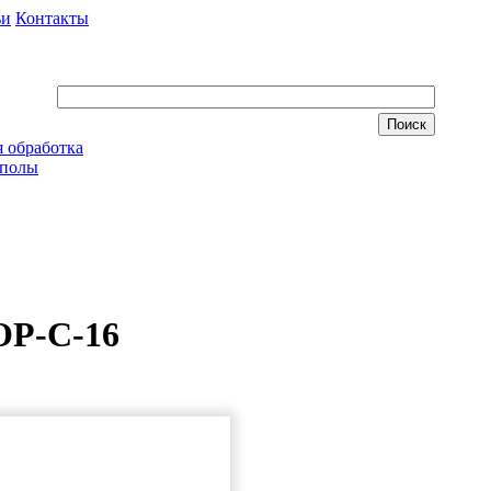
ьи
Контакты
 обработка
 полы
ОР-С-16