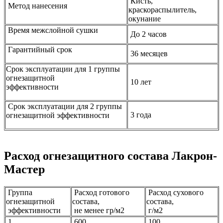
Кисть,
Метод нанесения
краскораспылитель,
окунание
Время межслойной сушки
До 2 часов
Гарантийный срок
36 месяцев
Срок эксплуатации для 1 группы
огнезащитной
10 лет
эффективности
Срок эксплуатации для 2 группы
3 года
огнезащитной эффективности
Расход огнезащитного состава Лакрон-
Мастер
Группа
Расход готового
Расход сухового
огнезащитной
состава,
состава,
эффективности
не менее гр/м2
г/м2
1
600
100