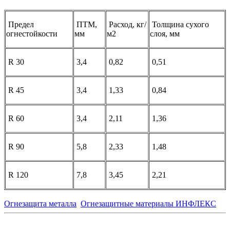
Предел
ПТМ,
Расход, кг/
Толщина сухого
огнестойкости
мм
м2
слоя, мм
R 30
3,4
0,82
0,51
R 45
3,4
1,33
0,84
R 60
3,4
2,11
1,36
R 90
5,8
2,33
1,48
R 120
7,8
3,45
2,21
Огнезащита металла
Огнезащитные материалы ИНФЛЕКС