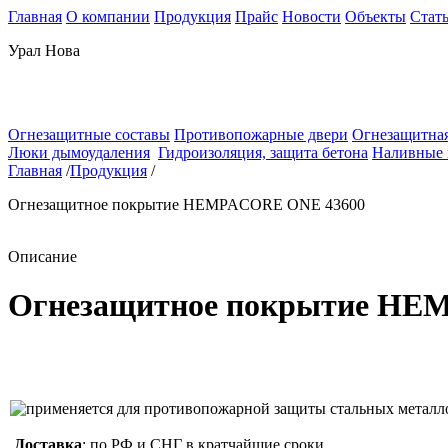
Главная
О компании
Продукция
Прайс
Новости
Объекты
Стат
Урал Нова
Огнезащитные составы
Противопожарные двери
Огнезащитная
Люки дымоудаления
Гидроизоляция, защита бетона
Наливные
Главная
/
Продукция
/
Огнезащитное покрытие HEMPACORE ONE 43600
Описание
Огнезащитное покрытие HE
Доставка
: по РФ и СНГ в кратчайшие сроки