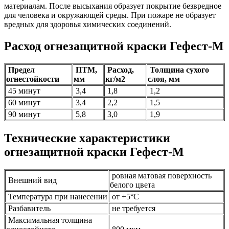
материалам. После высыхания образует покрытие безвредное
для человека и окружающей среды. При пожаре не образует
вредных для здоровья химических соединений.
Расход огнезащитной краски Гефест-М
Предел
ПТМ,
Расход,
Толщина сухого
огнестойкости
мм
кг/м2
слоя, мм
45 минут
3,4
1,8
1,2
60 минут
3,4
2,2
1,5
90 минут
5,8
3,0
1,9
Технические характеристики
огнезащитной краски Гефест-М
ровная матовая поверхность
Внешний вид
белого цвета
Температура при нанесении
от +5°С
Разбавитель
не требуется
Максимальная толщина