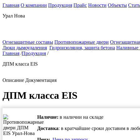
Главная
О компании
Продукция
Прайс
Новости
Объекты
Стат
Урал Нова
Огнезащитные составы
Противопожарные двери
Огнезащитная
Люки дымоудаления
Гидроизоляция, защита бетона
Наливные
Главная
/
Продукция
/
ДПМ класса EIS
Описание
Документация
ДПМ класса EIS
Наличие:
в наличии на складе
Доставка
: в кратчайшие сроки доставим в лю
Цена:
Цена по запросу