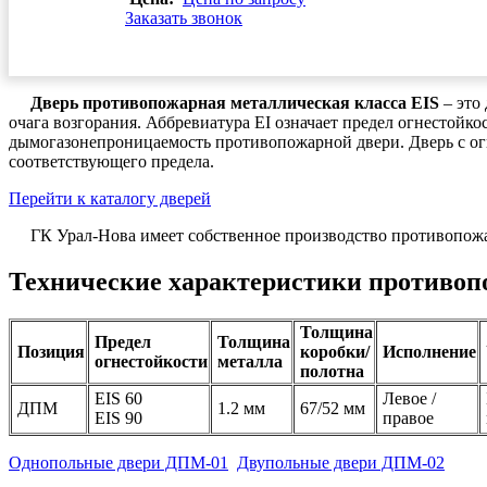
Заказать звонок
Дверь противопожарная металлическая класса EIS
– это
очага возгорания. Аббревиатура EI означает предел огнестойко
дымогазонепроницаемость противопожарной двери. Дверь с о
соответствующего предела.
Перейти к каталогу дверей
ГК Урал-Нова имеет собственное производство противопожарн
Технические характеристики противоп
Толщина
Предел
Толщина
Позиция
коробки/
Исполнение
огнестойкости
металла
полотна
EIS 60
Левое /
ДПМ
1.2 мм
67/52 мм
EIS 90
правое
Однопольные двери ДПМ-01
Двупольные двери ДПМ-02