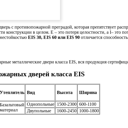
 дверь с противопожарной преградой, которая препятствует рас
сти конструкции в целом. Е – это потеря целостности, а I– это п
гнестойкостью
EIS 30, EIS 60 или EIS 90
отличается способность
ые металлические двери класса EIS, вся продукция сертифици
ожарных дверей класса EIS
Утеплитель
Вид
Высота
Ширина
Однопольные
1500-2300
600-1100
Базальтовый
материал
Двупольные
1600-2450
1000-1800