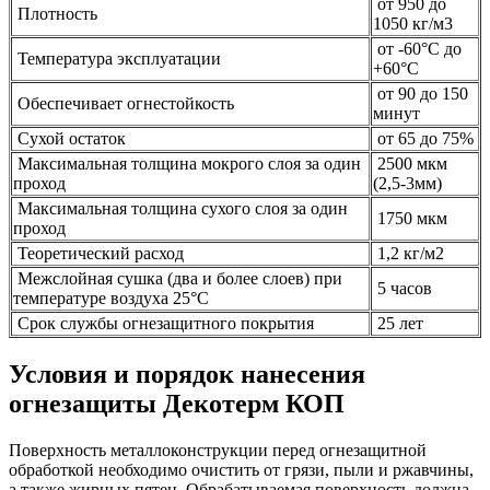
от 950 до
Плотность
1050 кг/м3
от -60°С до
Температура эксплуатации
+60°С
от 90 до 150
Обеспечивает огнестойкость
минут
Сухой остаток
от 65 до 75%
Максимальная толщина мокрого слоя за один
2500 мкм
проход
(2,5-3мм)
Максимальная толщина сухого слоя за один
1750 мкм
проход
Теоретический расход
1,2 кг/м2
Межслойная сушка (два и более слоев) при
5 часов
температуре воздуха 25°С
Срок службы огнезащитного покрытия
25 лет
Условия и порядок нанесения
огнезащиты Декотерм КОП
Поверхность металлоконструкции перед огнезащитной
обработкой необходимо очистить от грязи, пыли и ржавчины,
а также жирных пятен. Обрабатываемая поверхность должна