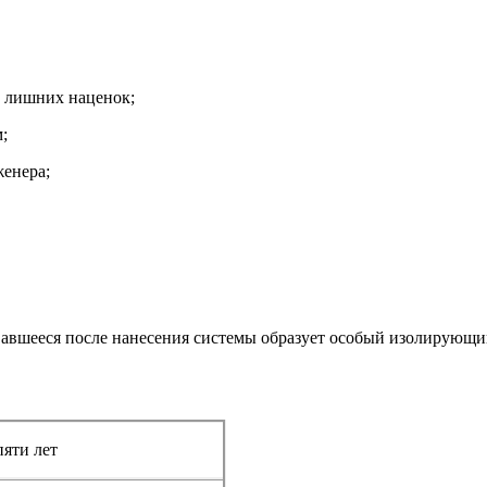
з лишних наценок;
;
женера;
авшееся после нанесения системы образует особый изолирующий
пяти лет