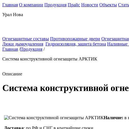
Главная
О компании
Продукция
Прайс
Новости
Объекты
Стат
Урал Нова
Огнезащитные составы
Противопожарные двери
Огнезащитная
Люки дымоудаления
Гидроизоляция, защита бетона
Наливные
Главная
/
Продукция
/
Система конструктивной огнезащиты АРКТИК
Описание
Система конструктивной ог
Наличие:
в 
Доставка
: по РФ и СНГ в кратчайшие сроки