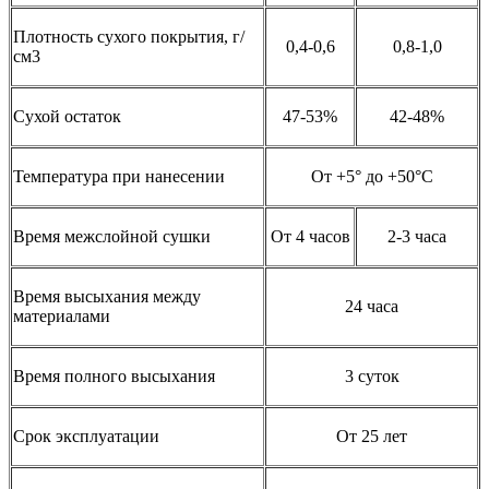
Плотность сухого покрытия, г/
0,4-0,6
0,8-1,0
см3
Сухой остаток
47-53%
42-48%
Температура при нанесении
От +5° до +50°С
Время межслойной сушки
От 4 часов
2-3 часа
Время высыхания между
24 часа
материалами
Время полного высыхания
3 суток
Срок эксплуатации
От 25 лет