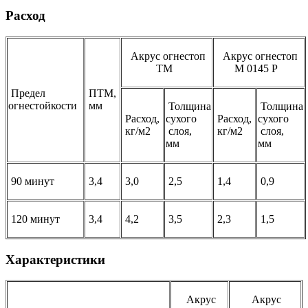
Расход
Акрус огнестоп
Акрус огнестоп
ТМ
М 0145 Р
Предел
ПТМ,
огнестойкости
мм
Толщина
Толщина
Расход,
сухого
Расход,
сухого
кг/м2
слоя,
кг/м2
слоя,
мм
мм
90 минут
3,4
3,0
2,5
1,4
0,9
120 минут
3,4
4,2
3,5
2,3
1,5
Характеристики
Акрус
Акрус