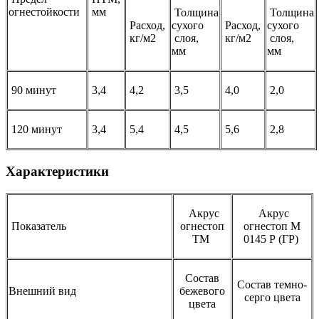
огнестойкости
мм
Толщина
Толщина
Расход,
сухого
Расход,
сухого
кг/м2
слоя,
кг/м2
слоя,
мм
мм
90 минут
3,4
4,2
3,5
4,0
2,0
120 минут
3,4
5,4
4,5
5,6
2,8
Характеристики
Акрус
Акрус
Показатель
огнестоп
огнестоп М
ТМ
0145 Р (ГР)
Состав
Состав темно-
Внешний вид
бежевого
серго цвета
цвета