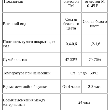
Показатель
огнестоп
огнестоп М
ТМ
0145 Р
Состав
Состав белого
Внешний вид
бежевого
цвета
цвета
Плотность сухого покрытия, г/
0,4-0,6
1,2-1,6
см3
Сухой остаток
47-53%
70-76%
Температура при нанесении
От +5° до +50°С
Время межслойной сушки
От 4 часов
2-3 часа
Время высыхания между
24 часа
материалами