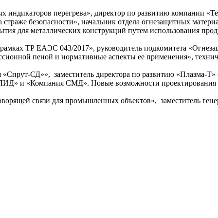
ых индикаторов перегрева», директор по развитию компании «Т
 страже безопасности», начальник отдела огнезащитных материа
крытия для металлических конструкций путем использования
в рамках ТР ЕАЭС 043/2017», руководитель подкомитета «Огне
сионной пеной и нормативные аспекты ее применения», технич
я «Спрут-СД»», заместитель директора по развитию «Плазма-Т»
Д» и «Компания СМД». Новые возможности проектирования ОП
оворящей связи для промышленных объектов», заместитель гене