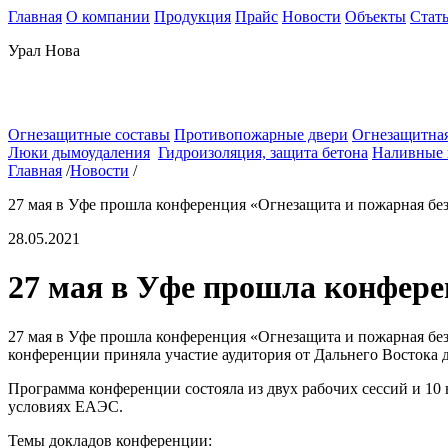
Главная
О компании
Продукция
Прайс
Новости
Объекты
Стат
Урал Нова
Огнезащитные составы
Противопожарные двери
Огнезащитная
Люки дымоудаления
Гидроизоляция, защита бетона
Наливные
Главная
/
Новости
/
27 мая в Уфе прошла конференция «Огнезащита и пожарная бе
28.05.2021
27 мая в Уфе прошла конфере
27 мая в Уфе прошла конференция «Огнезащита и пожарная без
конференции приняла участие аудитория от Дальнего Востока 
Программа конференции состояла из двух рабочих сессий и 10
условиях ЕАЭС.
Темы докладов конференции: